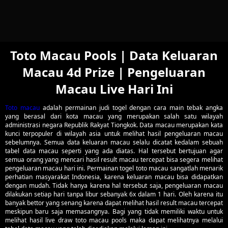
Toto Macau Pools | Data Keluaran
Macau 4d Prize | Pengeluaran
Macau Live Hari Ini
Toto macau
adalah permainan judi togel dengan cara main tebak angka
yang berasal dari kota macau yang merupakan salah satu wilayah
administrasi negara Republik Rakyat Tiongkok. Data macau merupakan kata
kunci terpopuler di wilayah asia untuk melihat hasil pengeluaran macau
sebelumnya. Semua data keluaran macau selalu dicatat kedalam sebuah
tabel data macau seperti yang ada diatas. Hal tersebut bertujuan agar
semua orang yang mencari hasil result macau tercepat bisa segera melihat
pengeluaran macau hari ini. Permainan togel toto macau sangatlah menarik
perhatian masyarakat Indonesia, karena keluaran macau bisa didapatkan
dengan mudah. Tidak hanya karena hal tersebut saja, pengeluaran macau
dilakukan setiap hari tanpa libur sebanyak 6x dalam 1 hari. Oleh karena itu
banyak bettor yang senang karena dapat melihat hasil result macau tercepat
meskipun baru saja memasangnya. Bagi yang tidak memiliki waktu untuk
melihat hasil live draw toto macau pools maka dapat melihatnya melalui