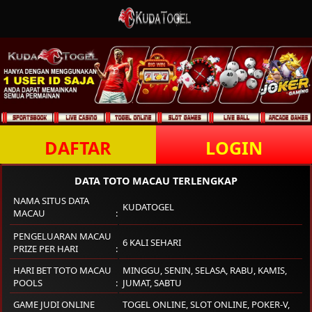
DAFTAR
LOGIN
DATA TOTO MACAU TERLENGKAP
NAMA SITUS DATA
KUDATOGEL
MACAU
PENGELUARAN MACAU
6 KALI SEHARI
PRIZE PER HARI
HARI BET TOTO MACAU
MINGGU, SENIN, SELASA, RABU, KAMIS,
POOLS
JUMAT, SABTU
GAME JUDI ONLINE
TOGEL ONLINE, SLOT ONLINE, POKER-V,