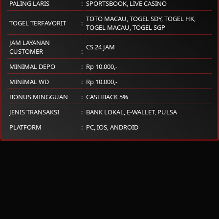
PALING LARIS
SPORTSBOOK, LIVE CASINO
TOTO MACAU, TOGEL SDY, TOGEL HK,
TOGEL TERFAVORIT
TOGEL MACAU, TOGEL SGP
JAM LAYANAN
CS 24 JAM
CUSTOMER
MINIMAL DEPO
Rp 10.000,-
MINIMAL WD
Rp 10.000,-
BONUS MINGGUAN
CASHBACK 5%
JENIS TRANSAKSI
BANK LOKAL, E-WALLET, PULSA
PLATFORM
PC
,
IOS
,
ANDROID