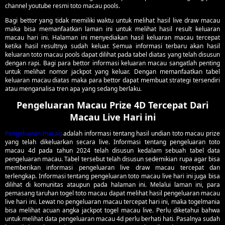
channel youtube resmi toto macau pools.
Bagi bettor yang tidak memiliki waktu untuk melihat hasil live draw macau
maka bisa memanfaatkan laman ini untuk melihat hasil result keluaran
macau hari ini. Halaman ini menyediakan hasil keluaran macau tercepat
ketika hasil resultnya sudah keluar. Semua informasi terbaru akan hasil
keluaran toto macau pools dapat dilihat pada tabel diatas yang telah disusun
dengan rapi. Bagi para bettor informasi keluaran macau sangatlah penting
untuk melihat nomor jackpot yang keluar. Dengan memanfaatkan tabel
keluaran macau diatas maka para bettor dapat membuat strategi tersendiri
atau menganalisa tren apa yang sedang berlaku.
Pengeluaran Macau Prize 4D Tercepat Dari
Macau Live Hari ini
Pengeluaran macau
adalah informasi tentang hasil undian toto macau prize
yang telah dikeluarkan secara live. Informasi tentang pengeluaran toto
macau 4d pada tahun 2024 telah disusun kedalam sebuah tabel data
pengeluaran macau. Tabel tersebut telah disusun sedemikian rupa agar bisa
memberikan informasi pengeluaran live draw macau tercepat dan
terlengkap. Informasi tentang pengeluaran toto macau live hari ini juga bisa
dilihat di komunitas ataupun pada halaman ini. Melalui laman ini, para
pemasang taruhan togel toto macau dapat melihat hasil pengeluaran macau
live hari ini. Lewat no pengeluaran macau tercepat hari ini, maka togelmania
bisa melihat acuan angka jackpot togel macau live. Perlu diketahui bahwa
untuk melihat data pengeluaran macau 4d perlu berhati hati. Pasalnya sudah