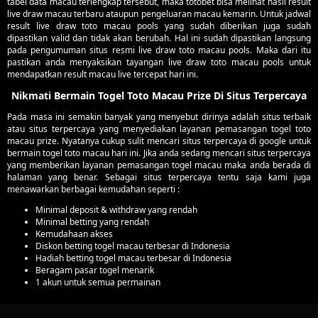
tabel data macau terlengkap tersebut, maka totobet bisa melihat hasil result
live draw macau terbaru ataupun pengeluaran macau kemarin. Untuk jadwal
result live draw toto macau pools yang sudah diberikan juga sudah
dipastikan valid dan tidak akan berubah. Hal ini sudah dipastikan langsung
pada pengumuman situs resmi live draw toto macau pools. Maka dari itu
pastikan anda menyaksikan tayangan live draw toto macau pools untuk
mendapatkan result macau live tercepat hari ini.
Nikmati Bermain Togel Toto Macau Prize Di Situs Terpercaya
Pada masa ini semakin banyak yang menyebut dirinya adalah situs terbaik
atau situs terpercaya yang menyediakan layanan pemasangan togel toto
macau prize. Nyatanya cukup sulit mencari situs terpercaya di google untuk
bermain togel toto macau hari ini. Jika anda sedang mencari situs terpercaya
yang memberikan layanan pemasangan togel macau maka anda berada di
halaman yang benar. Sebagai situs terpercaya tentu saja kami juga
menawarkan berbagai kemudahan seperti :
Minimal deposit & withdraw yang rendah
Minimal betting yang rendah
Kemudahaan akses
Diskon betting togel macau terbesar di Indonesia
Hadiah betting togel macau terbesar di Indonesia
Beragam pasar togel menarik
1 akun untuk semua permainan