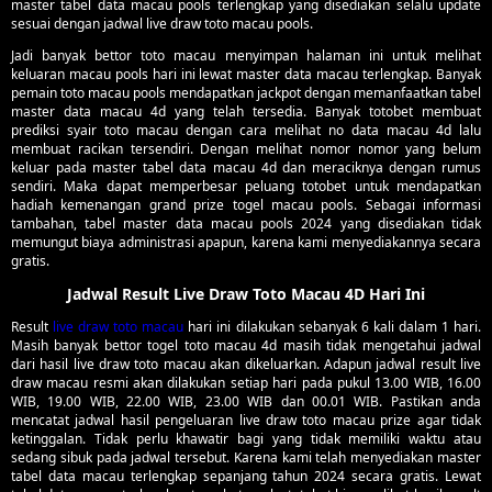
master tabel data macau pools terlengkap yang disediakan selalu update
sesuai dengan jadwal live draw toto macau pools.
Jadi banyak bettor toto macau menyimpan halaman ini untuk melihat
keluaran macau pools hari ini lewat master data macau terlengkap. Banyak
pemain toto macau pools mendapatkan jackpot dengan memanfaatkan tabel
master data macau 4d yang telah tersedia. Banyak totobet membuat
prediksi syair toto macau dengan cara melihat no data macau 4d lalu
membuat racikan tersendiri. Dengan melihat nomor nomor yang belum
keluar pada master tabel data macau 4d dan meraciknya dengan rumus
sendiri. Maka dapat memperbesar peluang totobet untuk mendapatkan
hadiah kemenangan grand prize togel macau pools. Sebagai informasi
tambahan, tabel master data macau pools 2024 yang disediakan tidak
memungut biaya administrasi apapun, karena kami menyediakannya secara
gratis.
Jadwal Result Live Draw Toto Macau 4D Hari Ini
Result
live draw toto macau
hari ini dilakukan sebanyak 6 kali dalam 1 hari.
Masih banyak bettor togel toto macau 4d masih tidak mengetahui jadwal
dari hasil live draw toto macau akan dikeluarkan. Adapun jadwal result live
draw macau resmi akan dilakukan setiap hari pada pukul 13.00 WIB, 16.00
WIB, 19.00 WIB, 22.00 WIB, 23.00 WIB dan 00.01 WIB. Pastikan anda
mencatat jadwal hasil pengeluaran live draw toto macau prize agar tidak
ketinggalan. Tidak perlu khawatir bagi yang tidak memiliki waktu atau
sedang sibuk pada jadwal tersebut. Karena kami telah menyediakan master
tabel data macau terlengkap sepanjang tahun 2024 secara gratis. Lewat