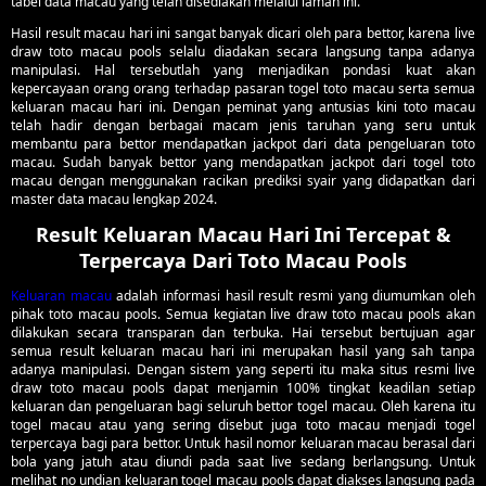
tabel data macau yang telah disediakan melalui laman ini.
Hasil result macau hari ini sangat banyak dicari oleh para bettor, karena live
draw toto macau pools selalu diadakan secara langsung tanpa adanya
manipulasi. Hal tersebutlah yang menjadikan pondasi kuat akan
kepercayaan orang orang terhadap pasaran togel toto macau serta semua
keluaran macau hari ini. Dengan peminat yang antusias kini toto macau
telah hadir dengan berbagai macam jenis taruhan yang seru untuk
membantu para bettor mendapatkan jackpot dari data pengeluaran toto
macau. Sudah banyak bettor yang mendapatkan jackpot dari togel toto
macau dengan menggunakan racikan prediksi syair yang didapatkan dari
master data macau lengkap 2024.
Result Keluaran Macau Hari Ini Tercepat &
Terpercaya Dari Toto Macau Pools
Keluaran macau
adalah informasi hasil result resmi yang diumumkan oleh
pihak toto macau pools. Semua kegiatan live draw toto macau pools akan
dilakukan secara transparan dan terbuka. Hai tersebut bertujuan agar
semua result keluaran macau hari ini merupakan hasil yang sah tanpa
adanya manipulasi. Dengan sistem yang seperti itu maka situs resmi live
draw toto macau pools dapat menjamin 100% tingkat keadilan setiap
keluaran dan pengeluaran bagi seluruh bettor togel macau. Oleh karena itu
togel macau atau yang sering disebut juga toto macau menjadi togel
terpercaya bagi para bettor. Untuk hasil nomor keluaran macau berasal dari
bola yang jatuh atau diundi pada saat live sedang berlangsung. Untuk
melihat no undian keluaran togel macau pools dapat diakses langsung pada